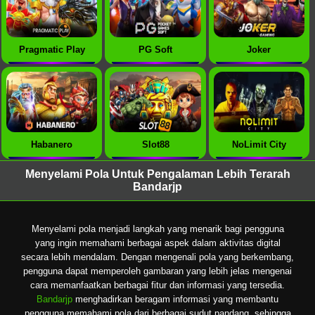
Pragmatic Play
PG Soft
Joker
Habanero
Slot88
NoLimit City
Menyelami Pola Untuk Pengalaman Lebih Terarah
Bandarjp
Menyelami pola menjadi langkah yang menarik bagi pengguna
yang ingin memahami berbagai aspek dalam aktivitas digital
secara lebih mendalam. Dengan mengenali pola yang berkembang,
pengguna dapat memperoleh gambaran yang lebih jelas mengenai
cara memanfaatkan berbagai fitur dan informasi yang tersedia.
Bandarjp
menghadirkan beragam informasi yang membantu
pengguna memahami pola dari berbagai sudut pandang, sehingga