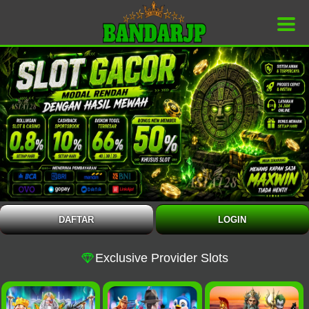
DAFTAR
LOGIN
Exclusive Provider Slots